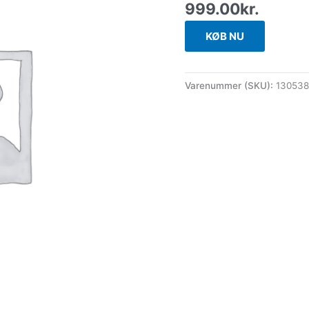
999.00
kr.
KØB NU
Varenummer (SKU):
13053