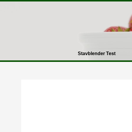
Gå
til
indholdet
Stavblender Test