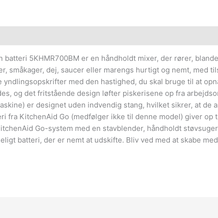
batteri 5KHMR700BM er en håndholdt mixer, der rører, blander,
 småkager, dej, saucer eller marengs hurtigt og nemt, med tilst
yndlingsopskrifter med den hastighed, du skal bruge til at opnå 
s, og det fritstående design løfter piskerisene op fra arbejdsom
askine) er designet uden indvendig stang, hvilket sikrer, at de a
eri fra KitchenAid Go (medfølger ikke til denne model) giver op t
 KitchenAid Go-system med en stavblender, håndholdt støvsuger
ligt batteri, der er nemt at udskifte. Bliv ved med at skabe me