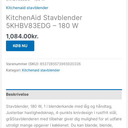
Kitchenaid stavblender
KitchenAid Stavblender
5KHBV83EDG – 180 W
1,084.00
kr.
KØB NU
Varenummer (SKU):
8537285573965920326
Kategori:
Kitchenaid stavblender
Beskrivelse
Stavblender, 180 W, 1 l blenderkande med låg og håndtag,
Justerbar hastighedsknap, 4-punkts knivdesign i rustfrit stål,
gråStavblenderen med tilbehør giver dig mulighed for at udføre
utroligt mange opgaver i køkkenet. Du kan blande, blende,