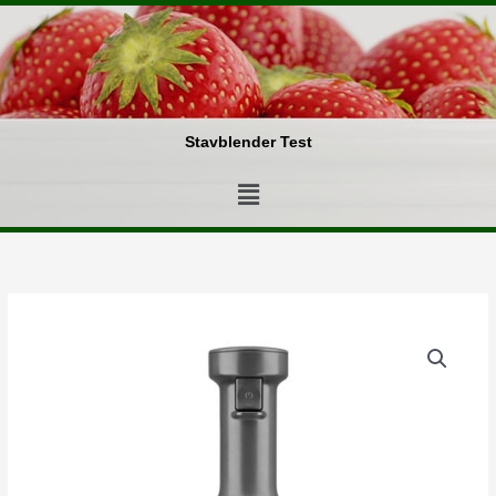
Gå
til
indholdet
Stavblender Test
Menu