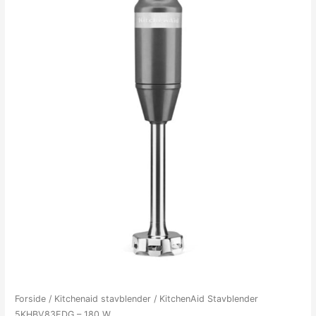
Forside
/
Kitchenaid stavblender
/ KitchenAid Stavblender
5KHBV83EDG – 180 W