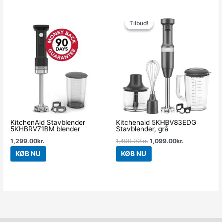
Den
Den
oprindelige
aktuelle
Tilbud!
Tilbud!
pris
pris
var:
er:
1,499.00kr..
1,099.00kr..
KitchenAid Stavblender
Kitchenaid 5KHBV83EDG
5KHBRV71BM blender
Stavblender, grå
1,299.00
kr.
1,499.00
kr.
1,099.00
kr.
KØB NU
KØB NU