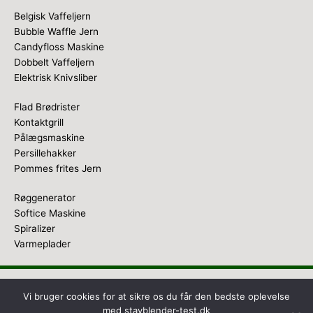
Belgisk Vaffeljern
Bubble Waffle Jern
Candyfloss Maskine
Dobbelt Vaffeljern
Elektrisk Knivsliber
Flad Brødrister
Kontaktgrill
Pålægsmaskine
Persillehakker
Pommes frites Jern
Røggenerator
Softice Maskine
Spiralizer
Varmeplader
Copyright © 2026
Stavblender Test
Vi bruger cookies for at sikre os du får den bedste oplevelse
med stavblender-test.dk