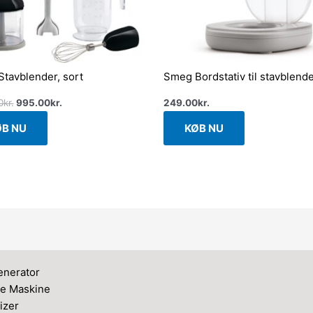
tavblender, sort
Smeg Bordstativ til stavblend
0
kr.
995.00
kr.
249.00
kr.
ØB NU
KØB NU
nerator
ce Maskine
izer