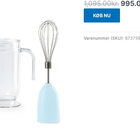
1,095.00
kr.
995.
KØB NU
Varenummer (SKU):
873759