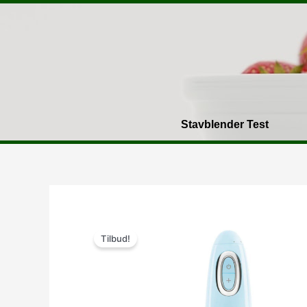
Gå
til
indholdet
Stavblender Test
Tilbud!