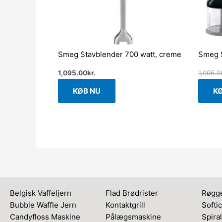
Smeg Stavblender 700 watt, creme
Smeg S
1,095.00
kr.
1,095.0
KØB NU
K
Belgisk Vaffeljern
Flad Brødrister
Røgge
Bubble Waffle Jern
Kontaktgrill
Softi
Candyfloss Maskine
Pålægsmaskine
Spiral