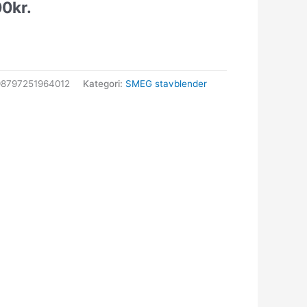
00
kr.
8797251964012
Kategori:
SMEG stavblender