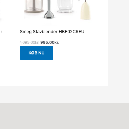
er
Smeg Stavblender HBF02CREU
1,095.00
kr.
995.00
kr.
KØB NU