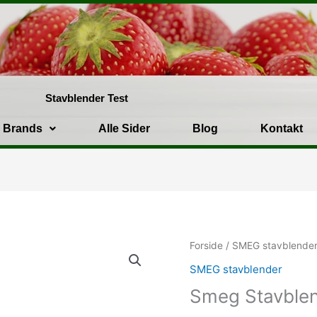
Stavblender Test
Brands
Alle Sider
Blog
Kontakt
Den
oprin
Forside
/
SMEG stavblende
pris
SMEG stavblender
var:
Smeg Stavble
1,095