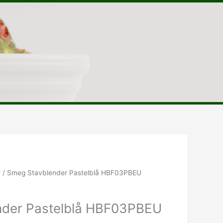
Den
delige
aktuelle
r
/ Smeg Stavblender Pastelblå HBF03PBEU
pris
er:
nder Pastelblå HBF03PBEU
.00kr..
995.00kr..