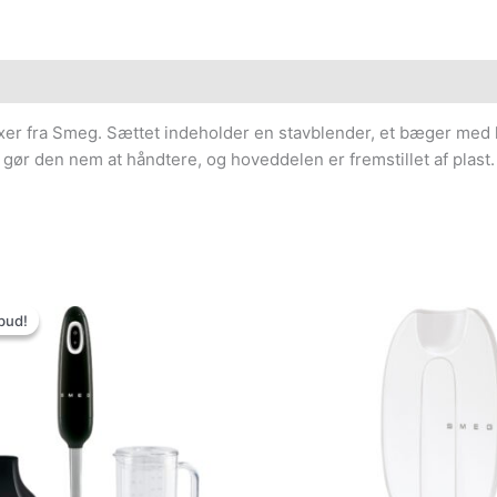
er fra Smeg. Sættet indeholder en stavblender, et bæger med lå
ør den nem at håndtere, og hoveddelen er fremstillet af plast.
Den
Den
oprindelige
aktuelle
bud!
bud!
pris
pris
var:
er:
1,095.00kr..
995.00kr..