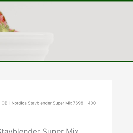
Den
lige
aktuelle
 OBH Nordica Stavblender Super Mix 7698 – 400
pris
er:
r..
139.00kr..
tavblender Super Mix