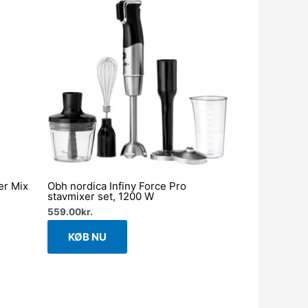
er Mix
Obh nordica Infiny Force Pro
stavmixer set, 1200 W
559.00
kr.
KØB NU