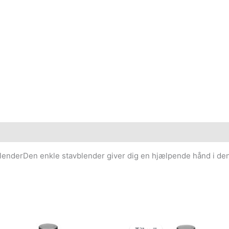
blenderDen enkle stavblender giver dig en hjælpende hånd i de
Den
Den
oprindelige
aktuelle