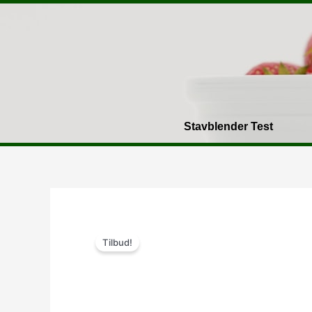
Gå
til
indholdet
Stavblender Test
Tilbud!