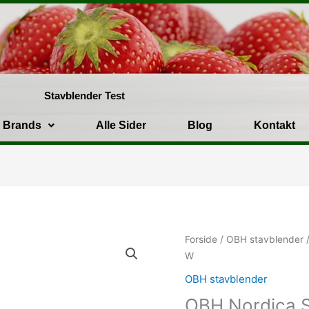
Stavblender Test
Brands
Alle Sider
Blog
Kontakt
Den
oprinde
Forside
/
OBH stavblender
/
pris
W
var:
OBH stavblender
149.00k
OBH Nordica S