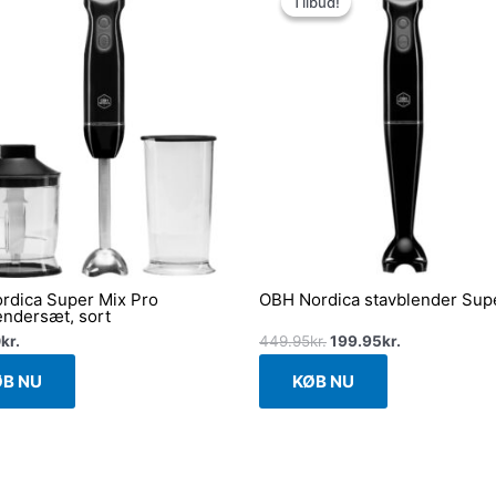
Tilbud!
Tilbud!
pris
pris
var:
er:
449.95kr..
199.95kr..
rdica Super Mix Pro
OBH Nordica stavblender Sup
endersæt, sort
0
kr.
449.95
kr.
199.95
kr.
ØB NU
KØB NU