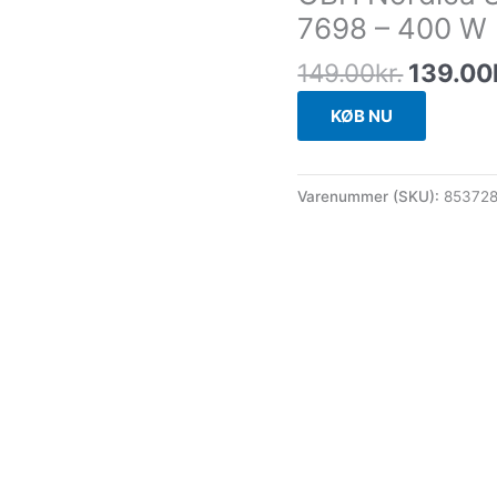
7698 – 400 W
149.00
kr.
139.00
KØB NU
Varenummer (SKU):
85372