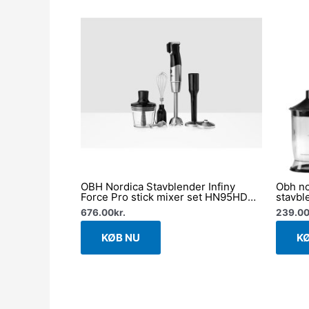
OBH Nordica Stavblender Infiny
Obh no
Force Pro stick mixer set HN95HDS0
stavbl
– 1200 W
676.00
kr.
239.0
KØB NU
K