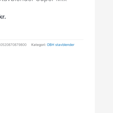
kr.
80520870879800
Kategori:
OBH stavblender