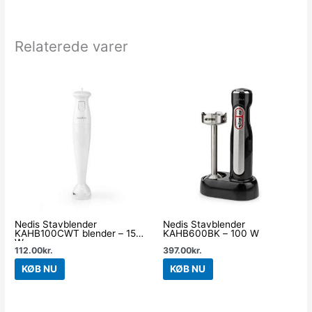
Relaterede varer
Nedis Stavblender
Nedis Stavblender
KAHB100CWT blender – 150
KAHB600BK – 100 W
W
112.00
kr.
397.00
kr.
KØB NU
KØB NU