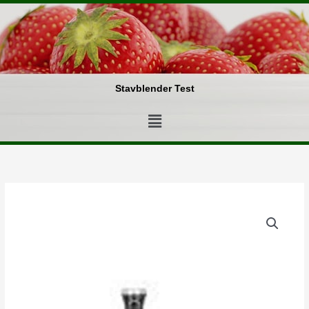
Gå
til
indholdet
Stavblender Test
Menu