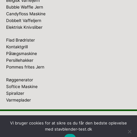
Belgisk Vaffeljern
Bubble Waffle Jern
Candyfloss Maskine
Dobbelt Vaffeljern
Elektrisk Knivsliber
Flad Brødrister
Kontaktgrill
Pålægsmaskine
Persillehakker
Pommes frites Jern
Røggenerator
Softice Maskine
Spiralizer
Varmeplader
Copyright © 2026
Stavblender Test
Vi bruger cookies for at sikre os du får den bedste oplevelse
med stavblender-test.dk