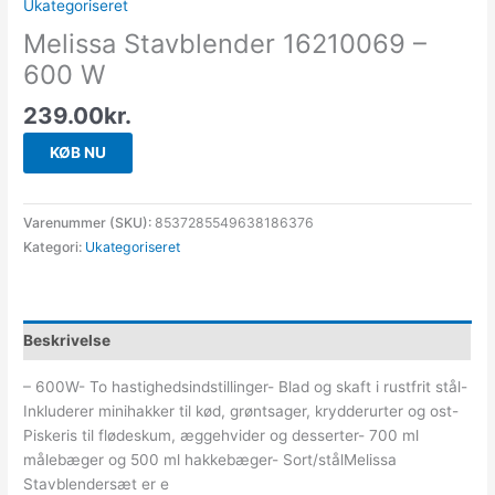
Ukategoriseret
Melissa Stavblender 16210069 –
600 W
239.00
kr.
KØB NU
Varenummer (SKU):
8537285549638186376
Kategori:
Ukategoriseret
Beskrivelse
– 600W- To hastighedsindstillinger- Blad og skaft i rustfrit stål-
Inkluderer minihakker til kød, grøntsager, krydderurter og ost-
Piskeris til flødeskum, æggehvider og desserter- 700 ml
målebæger og 500 ml hakkebæger- Sort/stålMelissa
Stavblendersæt er e