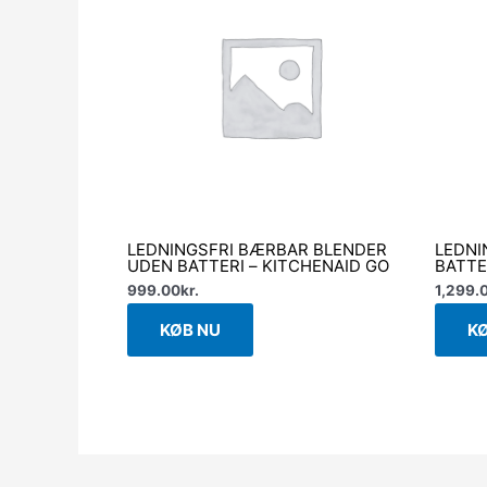
LEDNINGSFRI BÆRBAR BLENDER
LEDNI
UDEN BATTERI – KITCHENAID GO
BATTE
999.00
kr.
1,299.
KØB NU
K