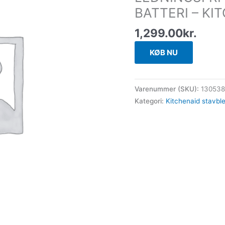
BATTERI – KI
1,299.00
kr.
KØB NU
Varenummer (SKU):
13053
Kategori:
Kitchenaid stavbl