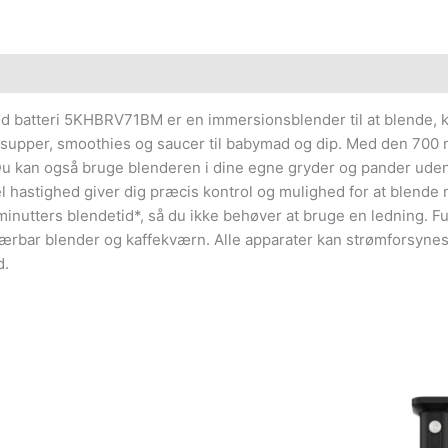
d batteri 5KHBRV71BM er en immersionsblender til at blende,
 fra supper, smoothies og saucer til babymad og dip. Med den 700
 Du kan også bruge blenderen i dine egne gryder og pander ude
bel hastighed giver dig præcis kontrol og mulighed for at blende
0 minutters blendetid*, så du ikke behøver at bruge en ledning.
ærbar blender og kaffekværn. Alle apparater kan strømforsynes m
d.