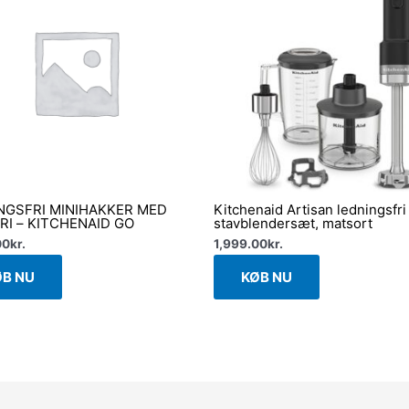
NGSFRI MINIHAKKER MED
Kitchenaid Artisan ledningsfri
RI – KITCHENAID GO
stavblendersæt, matsort
00
kr.
1,999.00
kr.
ØB NU
KØB NU