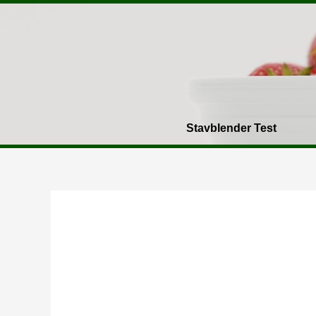
Gå
til
indholdet
Stavblender Test