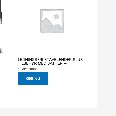
LEDNINGSFRI STAVBLENDER PLUS
TILBEHØR MED BATTERI –
KITCHENAID GO
1,599.00
kr.
KØB NU