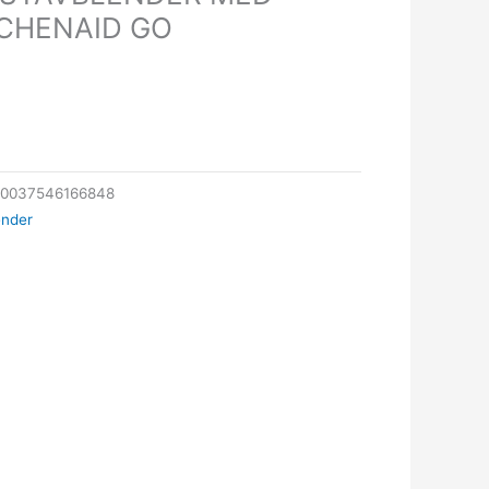
TCHENAID GO
80037546166848
ender