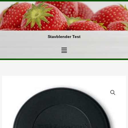
Gå
til
indholdet
Stavblender Test
Menu