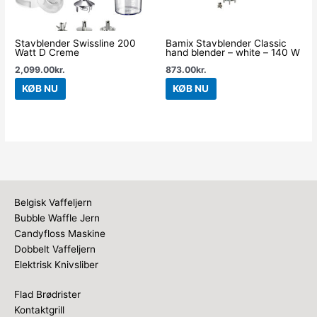
Stavblender Swissline 200
Bamix Stavblender Classic
Watt D Creme
hand blender – white – 140 W
2,099.00
kr.
873.00
kr.
KØB NU
KØB NU
Belgisk Vaffeljern
Bubble Waffle Jern
Candyfloss Maskine
Dobbelt Vaffeljern
Elektrisk Knivsliber
Flad Brødrister
Kontaktgrill