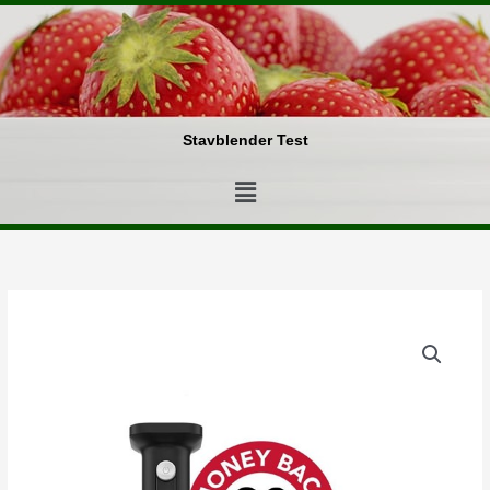
Gå
til
indholdet
Stavblender Test
Menu