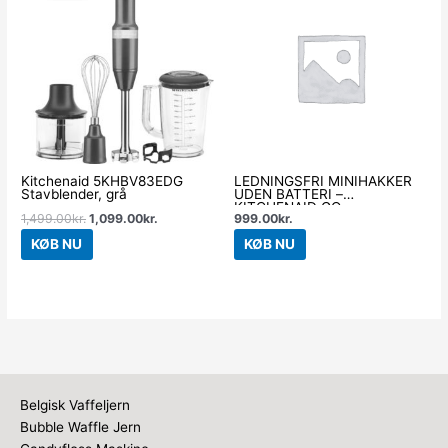
var:
er:
1,499.00kr..
1,099.00kr..
Kitchenaid 5KHBV83EDG
LEDNINGSFRI MINIHAKKER
Stavblender, grå
UDEN BATTERI –
KITCHENAID GO
1,499.00
kr.
1,099.00
kr.
999.00
kr.
KØB NU
KØB NU
Belgisk Vaffeljern
Bubble Waffle Jern