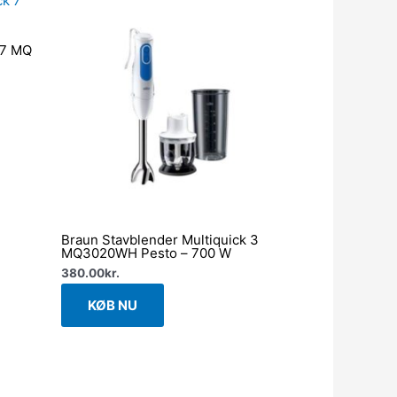
 7 MQ
Braun Stavblender Multiquick 3
MQ3020WH Pesto – 700 W
380.00
kr.
KØB NU