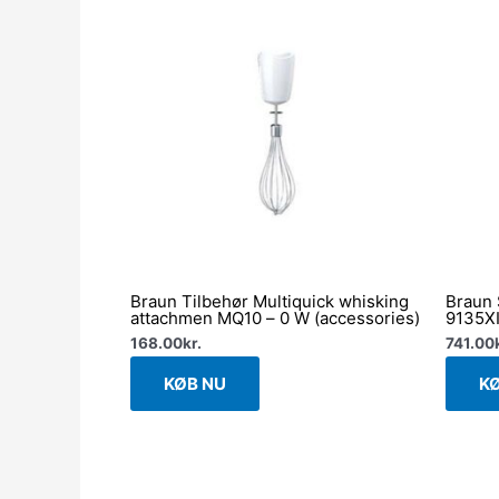
Braun Tilbehør Multiquick whisking
Braun 
attachmen MQ10 – 0 W (accessories)
9135XI
168.00
kr.
741.00
KØB NU
K