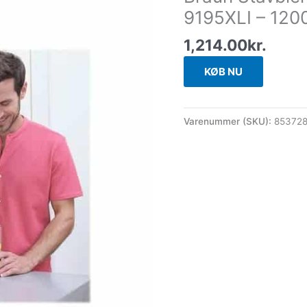
9195XLI – 120
1,214.00
kr.
KØB NU
Varenummer (SKU):
85372