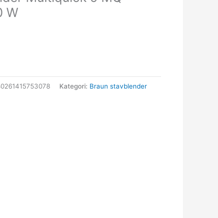
0 W
80261415753078
Kategori:
Braun stavblender