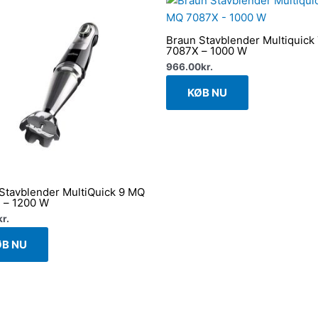
Braun Stavblender Multiquick
7087X – 1000 W
966.00
kr.
KØB NU
Stavblender MultiQuick 9 MQ
 – 1200 W
kr.
ØB NU