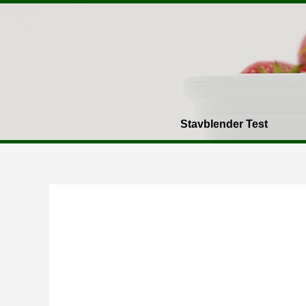
Gå
til
indholdet
Stavblender Test