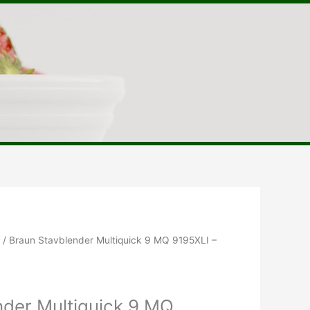
r
/ Braun Stavblender Multiquick 9 MQ 9195XLI –
nder Multiquick 9 MQ