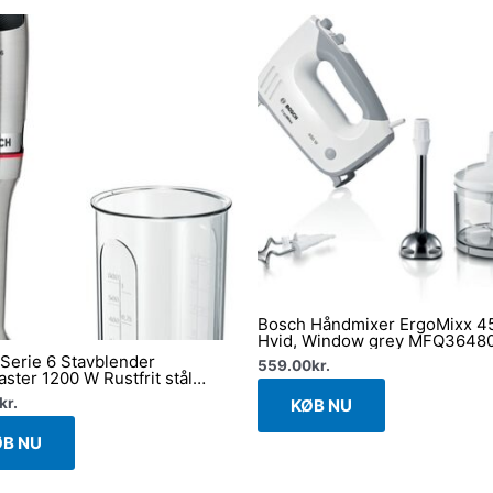
Bosch Håndmixer ErgoMixx 4
Hvid, Window grey MFQ3648
Serie 6 Stavblender
559.00
kr.
ster 1200 W Rustfrit stål
M810
kr.
KØB NU
ØB NU