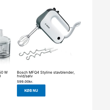
50 W
Bosch MFQ4 Styline stavblender,
0
hvid/sølv
599.00
kr.
KØB NU