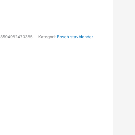
88594982470385
Kategori:
Bosch stavblender