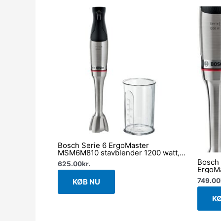
Bosch Serie 6 ErgoMaster
MSM6M810 stavblender 1200 watt,
rustfrit stål
Bosch 
625.00
kr.
ErgoMa
MSM6
749.00
KØB NU
K