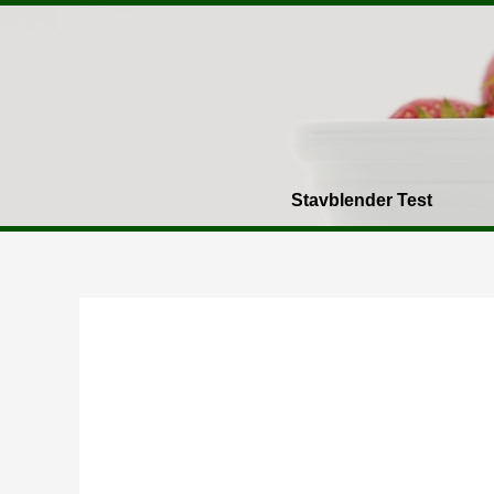
Gå
til
indholdet
Stavblender Test