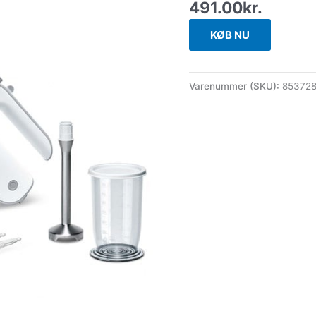
491.00
kr.
KØB NU
Varenummer (SKU):
85372