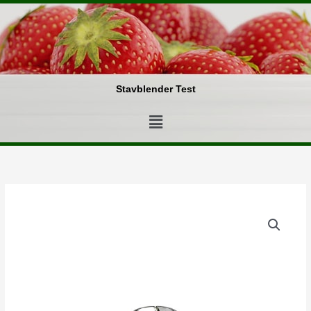
Gå
til
indholdet
Stavblender Test
Menu