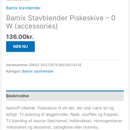
Bamix stavblender
Bamix Stavblender Piskeskive – 0
W (accessories)
136.00
kr.
KØB NU
Varenummer (SKU):
8537287438658514418
Kategori:
Bamix stavblender
Beskrivelse
bamix®-tilbehør. Piskeskive til alt det, der skal være let og
luftigt. Til piskning af æggehvider, fløde, soufflés og frappés.
Til blanding af saucer (béchamel, hollandaise). Homogeniserer
milkshakes og desserter, zabaglione eller tiramisu.