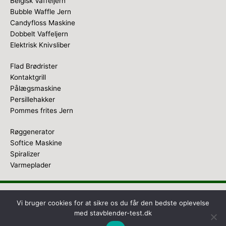
Belgisk Vaffeljern
Bubble Waffle Jern
Candyfloss Maskine
Dobbelt Vaffeljern
Elektrisk Knivsliber
Flad Brødrister
Kontaktgrill
Pålægsmaskine
Persillehakker
Pommes frites Jern
Røggenerator
Softice Maskine
Spiralizer
Varmeplader
Copyright © 2026
Stavblender Test
Vi bruger cookies for at sikre os du får den bedste oplevelse
med stavblender-test.dk