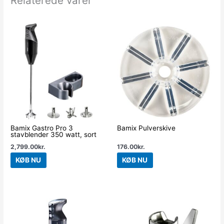
Relaterede varer
Bamix Gastro Pro 3
Bamix Pulverskive
stavblender 350 watt, sort
2,799.00
kr.
176.00
kr.
KØB NU
KØB NU