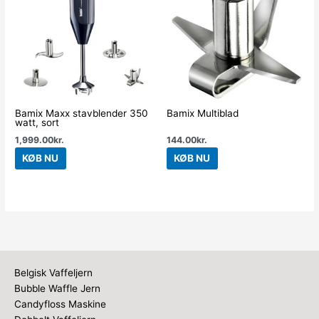
Bamix Maxx stavblender 350
Bamix Multiblad
watt, sort
1,999.00
kr.
144.00
kr.
KØB NU
KØB NU
Belgisk Vaffeljern
Bubble Waffle Jern
Candyfloss Maskine