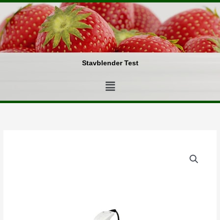
Gå
til
indholdet
Stavblender Test
Menu